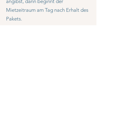
angibst, dann beginnt der
Mietzeitraum am Tag nach Erhalt des
Pakets.
Während des gesamten Zeitraums der
Miete und auch danach, stehe ich dir
für all deine Fragen zur Verfügung.
Bitte beachte: Solltest du zuvor keine
Stoffwindelberatung bei mir oder
einer Kolleg:in in Anspruch
genommen haben, erhöht sich der
Mietpreis um 15€, da der Aufwand
der Betreuung in der Regel höher ist.